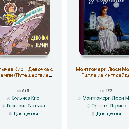
лычев Кир - Девочка с
Монтгомери Люси Мо
Земли (Путешествие
Рилла из Инглсайд
Алисы)
695
692
Булычев Кир
Монтгомери Люси 
Телегина Татьяна
Просто Лариса
Для детей
Для детей