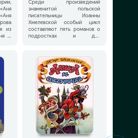
рии,
Среди произведений
 «Аня
знаменитой польской
 «Аня
писательницы Иоанны
трова
Хмелевской особый цикл
я из
составляют пять романов о
ня и
подростках и для
 из
подростков. Первый роман
олина
этого цикла «Дом с
привидением» знакомит
читателей с новыми героями
Тихий
— братом и сестрой
нады
Павликом и Яночкой
е не
Хабровичами и их
ком
необыкновенно умным псом
ждый
Хабром. Неожиданны и
ится
невероятно интересны
ства.
приключения героев и их
едва
друзей. Много веселых минут
те с
доставят эти книги и детям, и
ходят
взрослым читателям.
онт.
Веселых, ибо автор их —