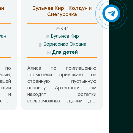
ния.
Иоанна Хмелевская, а ее
н -
Булычев Кир - Колдун и
ждено
романы всегда пронизывает
Снегурочка
юмор, даже если в книге
говорится о самых серьезных
644
а» —
вещах и самых опасных
уан
Булычев Кир
рь и
преступлениях.
Борисенко Оксана
тория
й из
Для детей
годы
м по
Алиса по приглашению
ний,
Громозеки приезжает на
ашей
странную пустынную
ющий
планету. Археологи там
а и
находят остатки
ые мы
всевозможных зданий для
нашем
развлечений, но ни одного
здания фабрики, завода или
 для
просто жилого.