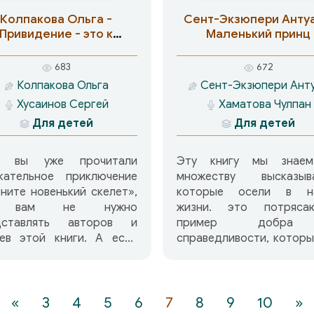
Это война их поколе
Колпакова Ольга -
Сент-Экзюпери Антуа
Неужели не всем им су
Привидение - это к
Маленький принц
вернуться?
счастью
683
672
«Рилла из Инглсайд
Колпакова Ольга
Сент-Экзюпери Ант
летопись тяжких поте
Хусаинов Сергей
Хаматова Чулпан
истинного счастья, ис
взросления младше
Для детей
Для детей
Блайтов в суровые 
войны.
и вы уже прочитали
Эту книгу мы знае
екательное приключение
множеству высказыва
ните новенький скелет»,
которые осели в н
 вам не нужно
жизни. это потряса
дставлять авторов и
пример добр
оев этой книги. А если
справедливости, котор
 не читали, мы вам
должны воспитывать в 
дуем – у вас впереди не
ребенке. Книга «Маленький
а, а две очень смешные
Принц» стала символом
рии. Светлана Лаврова и
международного
«
3
4
5
6
7
8
9
10
»