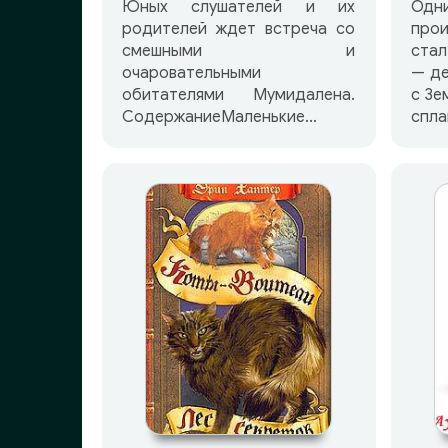
Юных слушателей и их
Одн
родителей ждет встреча со
прои
смешными и
стал
очаровательными
— де
обитателями Мумидалена.
с Зе
СодержаниеМаленькие
спла
тролли и большое
где 
наводнение Комета
и ша
прилетает Шляпа Волшебника
робо
Мемуары Папы Муми-тролля
Обр
Опасное лето Волшебная
ис
зима Дитя-Неведимка.
слу
Сказки Папа и море В конце
куль
ноября
кок
нар
сег
осво
особ