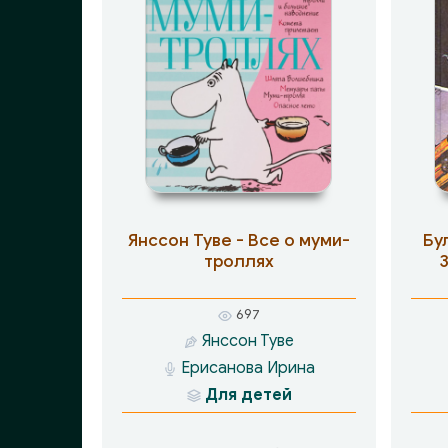
Янссон Туве - Все о муми-
Бу
троллях
697
Янссон Туве
Ерисанова Ирина
Для детей