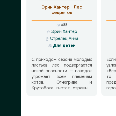
Эрин Хантер - Лес
секретов
688
Эрин Хантер
Стрелец Анна
Для детей
С приходом сезона молодых
Есл
листьев лес подвергается
увл
новой опасности — паводок
«Вер
угрожает всем племенам
то
котов. Огнегрива и
пре
Крутобока гнетет страшная
гер
тайна их глашатая, Когтя. Но
ещё
это не мешает друзьям
зави
защищать Грозовое племя и
одн
помогать другим племенам. В
исто