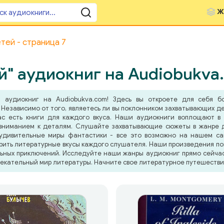
Ж
тей - страница 7
" аудиокниг на Audiobukva
"
аудиокниг на Audiobukva.com! Здесь вы откроете для себя бо
Независимо от того, являетесь ли вы поклонником захватывающих де
ас есть книги для каждого вкуса. Наши аудиокниги воплощают в
вниманием к деталям. Слушайте захватывающие сюжеты в жанре д
 удивительные миры фантастики - все это возможно на нашем са
рить литературные вкусы каждого слушателя. Наши произведения пом
льных приключений. Исследуйте наши жанры аудиокниг прямо сейчас 
лекательный мир литературы. Начните свое литературное путешестви