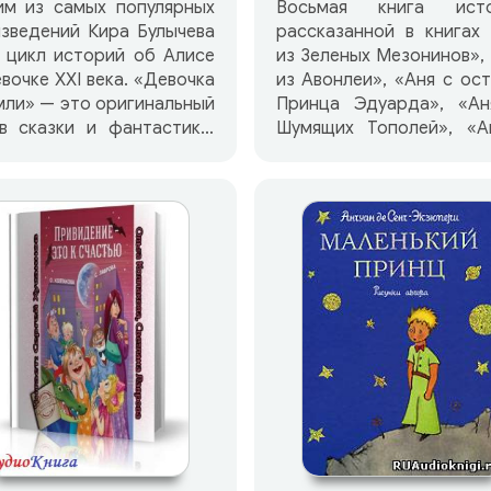
им из самых популярных
Восьмая книга исто
зведений Кира Булычева
рассказанной в книгах
 цикл историй об Алисе
из Зеленых Мезонинов»,
вочке XXI века. «Девочка
из Авонлеи», «Аня с ос
мли» — это оригинальный
Принца Эдуарда», «Ан
в сказки и фантастики,
Шумящих Тополей», «А
все находит свое место:
Дом мечты», «Аня
гающие кустики, и живые
Инглсайда» и «Аня и Д
ты, и шапка-невидимка.
Радуг».
ащенные к детям, эти
тории погружают
Первая мировая война. 
шателя в самобытный
уютный уголок Ка
турно-литературный
Инглсайд — больш
тейль разных времен и
кажется остров
одов, где ребенок дня
безмятежности. Ка
одняшнего должен
новый день станов
иться сообразно своему
испытанием веры и муже
ому взгляду на мир.
Дети Ани и Гилберта, 
повзрослев, вмес
соседскими ребятами у
добровольцами на фр