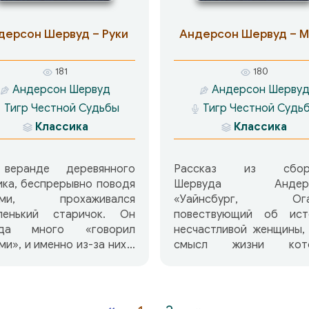
соврал насчёт своего
тожительства…
дерсон Шервуд – Руки
Андерсон Шервуд – М
181
180
Андерсон Шервуд
Андерсон Шерву
Тигр Честной Судьбы
Тигр Честной Судь
Классика
Классика
веранде деревянного
Рассказ из сборн
ка, беспрерывно поводя
Шервуда Андерс
ами, прохаживался
«Уайнсбург, Огай
гленький старичок. Он
повествующий об ист
гда много «говорил
несчастливой женщины,
ми», и именно из-за них в
смысл жизни кото
одке его звали Крыло
воплотился в её 
баум. Но какую историю
Джордже — основ
ли бы рассказать эти
«сквозном» персо
?
сборника.