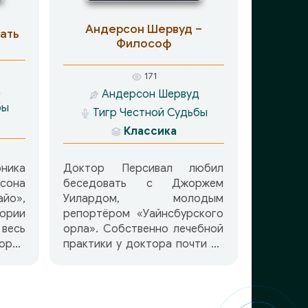
Андерсон Шервуд –
ать
Философ
171
д
Андерсон Шервуд
бы
Тигр Честной Судьбы
Классика
ика
Доктор Персивал любил
она
беседовать с Джоржем
о»,
Уилардом, молодым
ории
репортёром «Уайнсбурского
 весь
орла». Собственно лечебной
рой
практики у доктора почти не
сыне
было, и он любил таким
ном
образом проводить время.
наже