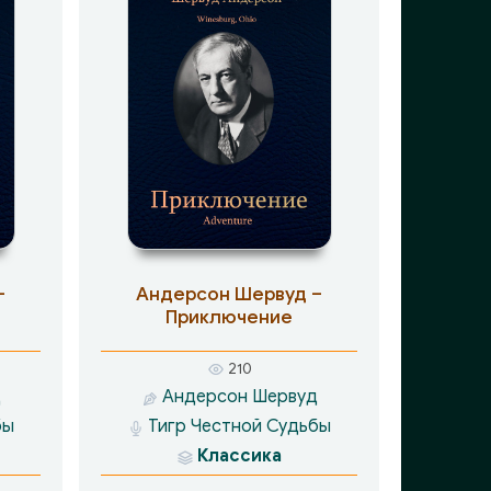
–
Андерсон Шервуд –
Приключение
210
д
Андерсон Шервуд
бы
Тигр Честной Судьбы
Классика