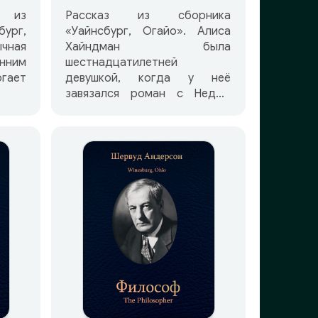
з из
Рассказ из сборника
ург,
«Уайнсбург, Огайо». Алиса
чная
Хайндман была
нним
шестнадцатилетней
ает
девушкой, когда у неё
завязался роман с Недом
Кари, работавшим в
«Уайнсбургском орле». Но
Нед уехал делать карьеру в
Чикаго, а Алиса, уже не такая
молоденькая, работала
который год продавщицей в
мануфактурном магазине.