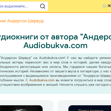
Ж
книг Андерсон Шервуд
диокниги от автора "Андер
Audiobukva.com
"Андерсон Шервуд" на Audiobukva.com! У нас вы найдете увлека
альные актеры переносят вас в мир слов и историй, делая кажд
бходимости регистрации или оплаты. Мы гордимся нашим богатым
ических историй. Независимо от вашего вкуса в литературе, у нас
рослушивания с выдающимися произведениями от "Андерсон Шервуд" 
глубокие мысли. С
Audiobukva.com
вы можете погрузиться в мир сло
путешествию воображения и эмоций. Начните слушать уже сегодня 