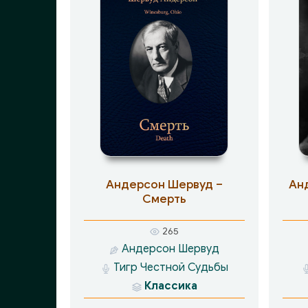
Андерсон Шервуд –
Анд
Смерть
265
Андерсон Шервуд
Тигр Честной Судьбы
Классика