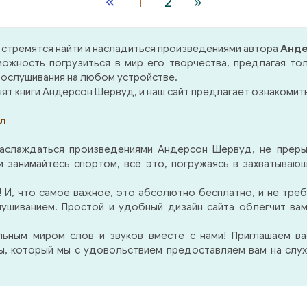
«
1
2
»
стремятся найти и насладиться произведениями автора
Анде
ожность погрузиться в мир его творчества, предлагая то
ослушивания на любом устройстве.
ят книги Андерсон Шервуд, и наш сайт предлагает ознакомитьс
л
наслаждаться произведениями Андерсон Шервуд, не преры
 занимайтесь спортом, всё это, погружаясь в захватывающ
 И, что самое важное, это абсолютно бесплатно, и не треб
лушиванием. Простой и удобный дизайн сайта облегчит ва
льным миром слов и звуков вместе с нами! Приглашаем в
ры, который мы с удовольствием предоставляем вам на слух