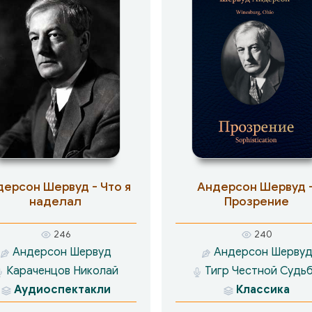
ерсон Шервуд - Что я
Андерсон Шервуд 
наделал
Прозрение
246
240
Андерсон Шервуд
Андерсон Шерву
Караченцов Николай
Тигр Честной Судь
Аудиоспектакли
Классика