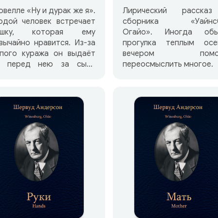
овелле «Ну и дурак же я».
Лирический расска
одой человек встречает
сборника «Уайнсб
ушку, которая ему
Огайо». Иногда обы
вычайно нравится. Из-за
прогулка теплым осе
епого куража он выдаёт
вечером помог
я перед нею за сына
переосмыслить многое.
гача, называется
ышленным именем,
авит по поводу места
его проживания… Через
олько часов он вынужден
таться с этой девушкой:
 отъезжает. Теперь
ень не может себе
тить своего вранья. Ведь
продолжения знакомства
аётся единственная
можность — обмен
ьмами. Но он назвался
шивым именем, да к тому