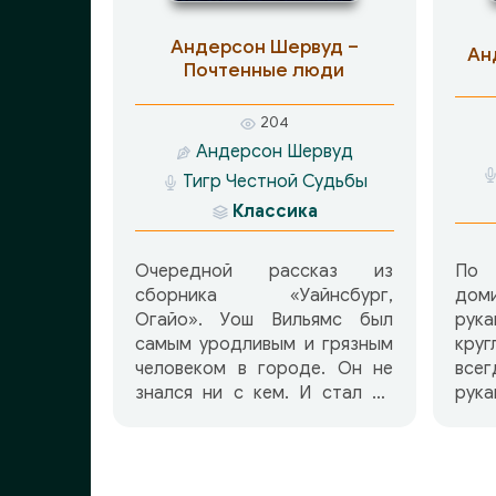
же 
мес
Андерсон Шервуд –
Ан
Почтенные люди
204
Андерсон Шервуд
Тигр Честной Судьбы
Классика
Очередной рассказ из
По 
сборника «Уайнсбург,
доми
Огайо». Уош Вильямс был
рук
самым уродливым и грязным
кру
человеком в городе. Он не
все
знался ни с кем. И стал он
рука
таким после одного случая, в
гор
результате которого
Бидл
возненавидел жизнь.
мог
руки