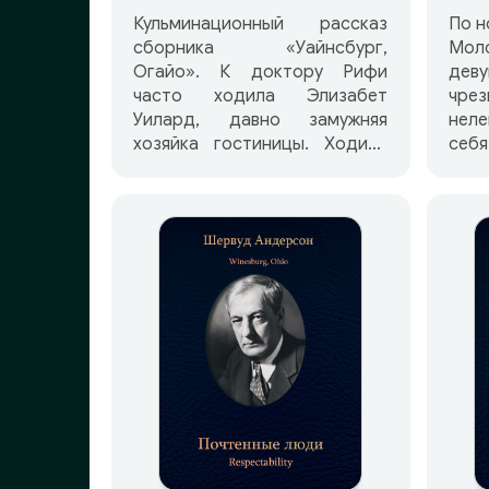
Кульминационный рассказ
По н
сборника «Уайнсбург,
Мол
Огайо». К доктору Рифи
дев
часто ходила Элизабет
чрез
Уилард, давно замужняя
нел
хозяйка гостиницы. Ходила
себ
она не столько лечится,
бо
сколько беседовать о жизни
вым
и о тех мыслях, к которым
лук
привела их жизнь в этом
сво
городе.
неск
расс
она
пар
прос
для 
ост
воз
пис
фаль