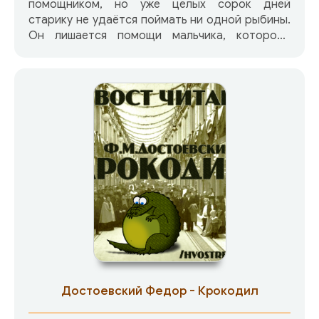
помощником, но уже целых сорок дней
старику не удаётся поймать ни одной рыбины.
Он лишается помощи мальчика, которому
родители велят рыбачить с другими, но не его
дружбы и участия. Наступает однако день,
когда Сантьяго перед выходом в море
говорит Манолину, что на этот раз он верит в
удачу...
Повесть принесла автору Нобелевскую и
Пулитцеровскую премии.
Достоевский Федор - Крокодил