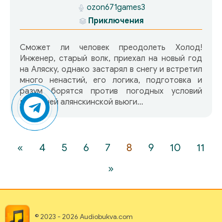
ozon671games3
Приключения
Сможет ли человек преодолеть Холод!
Инженер, старый волк, приехал на новый год
на Аляску, однако застарял в снегу и встретил
много ненастий, его логика, подготовка и
разум борятся против погодных условий
лютейшей алянскинской вьюги…
«
4
5
6
7
8
9
10
11
»
© 2023 - 2026 Audiobukva.com