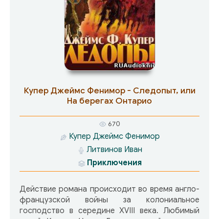
чтобы помочь людям, они грабят и при этом
убивают таких же обычных людей. Все сошли с
ума. Гарри становится ясно, что кубинцы
после завершения перевозки его уберут.
Единственный выход — напасть первым.
Купер Джеймс Фенимор - Следопыт, или
На берегах Онтарио
670
Купер Джеймс Фенимор
Литвинов Иван
Приключения
Действие романа происходит во время англо-
французской войны за колониальное
господство в середине XVIII века. Любимый