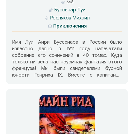
668
Буссенар Луи
Росляков Михаил
Приключения
Имя Луи Анри Буссенара в России было
известно давно; в 1911 году напечатали
собрание его сочинений в 40 томах. Куда
только ни вела нас неуемная фантазия этого
француза! Мы были свидетелями бурной
юности Генриха IX. Вместе с капитаном
«Сорви-голова» воевали в англо-бургской
войне, следили за «Похитителями
бриллиантов». «Под Южным Крестом» — гимн
Австралии… А значит — загадочные аборигены
зеленого континента, золотая лихорадка,
бандиты, повешенные и, разумеется,
трогательная чистая любовь снова не дадут
нам уснуть до утра!