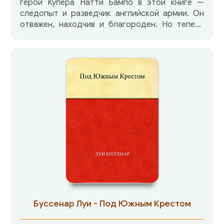
герой Купера Натти Бампо в этой книге —
следопыт и разведчик английской армии. Он
отважен, находчив и благороден. Но теперь
мы узнаем его не только как храброго
разведчика и честного противника, но и как
человека, способного на самопожертвование
ради счастья любимой девушки.
Буссенар Луи - Под Южным Крестом