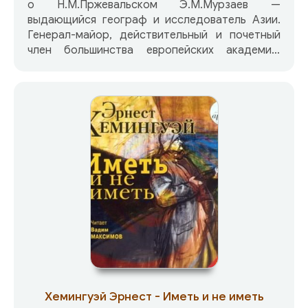
о Н.М.Пржевальском Э.М.Мурзаев —
выдающийся географ и исследователь Азии.
Генерал-майор, действительный и почетный
член большинства европейских академий,
великий путешественник и исследователь,
отважный человек, суровый военачальник,
бесстрашный разведчик, талантливый
писатель — Н.М.Пржевальский посвятил свою
жизнь исследованиям Центральной Азии —
«белого пятна» на картах середины XIX века.
Книги Пржевальского о его путешествиях по
праву считают лучшими образцами научно-
познавательной географической литературы.
Хемингуэй Эрнест - Иметь и не иметь