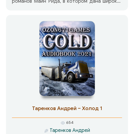
романов Майн Рида, в котором дана широкая
картина жизни Юга Соединенных Штатов
Америки в период рабовладения.
Рабовладельческий уклад жизни препятствует
любви героев, заставляет их искать спасения в
полном опасностей бегстве от
несправедливости.
Таренков Андрей – Холод 1
654
Таренков Андрей