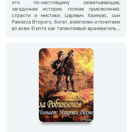
это по-настоящему захватывающая,
загадочная история, полная приключений,
страсти и мистики. Царевич Хаэмуас, сын
Рамзеса Второго, богат, влиятелен и почитаем
во всем Египте как талантливый врачеватель и
благородный человек. Но его душу давно
терзает тайное желание – заполучить
легендарный Свиток Тота, который, как
считается, наделяет своего владельца
способностью возвращать к жизни усопших и
понимать язык зверей и птиц. Наконец судьба
улыбнулась молодому царевичу, и в
нераспечатанной гробнице он нашел заветный
манускрипт. Но мог ли он подумать, что там
его ждет и великая любовь? Завораживающая,
мастерски написанная история о
чувственности и любви, несомненно, приятно
порадует читателей уже знакомых с Паулиной
Гейдж по ее роману «Искушение богини».