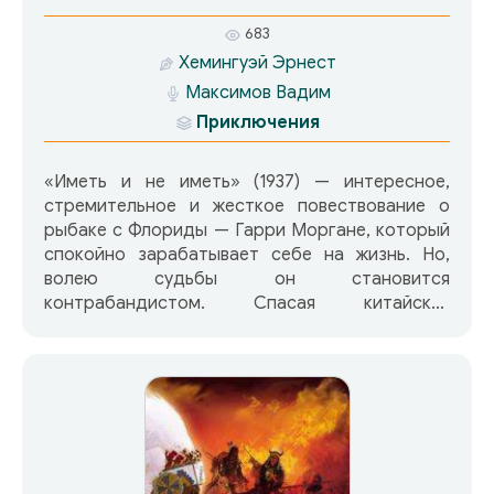
683
Хемингуэй Эрнест
Максимов Вадим
Приключения
«Иметь и не иметь» (1937) — интересное,
стремительное и жесткое повествование о
рыбаке c Флориды — Гарри Моргане, который
спокойно зарабатывает себе на жизнь. Но,
волею судьбы он становится
контрабандистом. Спасая китайских
нелегалов от верной смерти, он навлекает на
себя их ропот. Совершая обычный рейс с
грузом виски – лишается руки и лодки. Но нет
такого закона, чтобы человек голодал, и Гарри
снова берется перевезти нелегалов.
Пассажирами оказываются кубинцы,
ограбившие банк. Господи, думает Гарри,